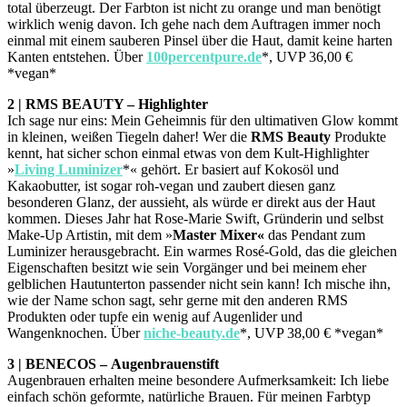
total überzeugt. Der Farbton ist nicht zu orange und man benötigt
wirklich wenig davon. Ich gehe nach dem Auftragen immer noch
einmal mit einem sauberen Pinsel über die Haut, damit keine harten
Kanten entstehen. Über
100percentpure.de
*, UVP 36,00 €
*vegan*
2 | RMS BEAUTY – Highlighter
Ich sage nur eins: Mein Geheimnis für den ultimativen Glow kommt
in kleinen, weißen Tiegeln daher! Wer die
RMS Beauty
Produkte
kennt, hat sicher schon einmal etwas von dem Kult-Highlighter
»
Living Luminizer
*« gehört. Er basiert auf Kokosöl und
Kakaobutter, ist sogar roh-vegan und zaubert diesen ganz
besonderen Glanz, der aussieht, als würde er direkt aus der Haut
kommen. Dieses Jahr hat Rose-Marie Swift, Gründerin und selbst
Make-Up Artistin, mit dem »
Master Mixer«
das Pendant zum
Luminizer herausgebracht. Ein warmes Rosé-Gold, das die gleichen
Eigenschaften besitzt wie sein Vorgänger und bei meinem eher
gelblichen Hautunterton passender nicht sein kann! Ich mische ihn,
wie der Name schon sagt, sehr gerne mit den anderen RMS
Produkten oder tupfe ein wenig auf Augenlider und
Wangenknochen. Über
niche-beauty.de
*, UVP 38,00 € *vegan*
3 | BENECOS – Augenbrauenstift
Augenbrauen erhalten meine besondere Aufmerksamkeit: Ich liebe
einfach schön geformte, natürliche Brauen. Für meinen Farbtyp