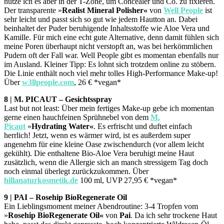
nutze ich es aber in der T-Zone, um Concealer und Co. zu fixieren.
Der transparente »
Realist Mineral Polisher«
von
Well People
ist
sehr leicht und passt sich so gut wie jedem Hautton an. Dabei
beinhaltet der Puder beruhigende Inhaltsstoffe wie Aloe Vera und
Kamille. Für mich eine echt gute Alternative, denn damit fühlen sich
meine Poren überhaupt nicht verstopft an, was bei herkömmlichen
Pudern oft der Fall war. Well People gibt es momentan ebenfalls nur
im Ausland. Kleiner Tipp: Es lohnt sich trotzdem online zu stöbern.
Die Linie enthält noch viel mehr tolles High-Performance Make-up!
Über
w3llpeople.com
, 26 € *vegan*
8 | M. PICAUT – Gesichtsspray
Last but not least: Über mein fertiges Make-up gebe ich momentan
gerne einen hauchfeinen Sprühnebel von dem
M.
Picaut
»
Hydrating Water«
. Es erfrischt und duftet einfach
herrlich! Jetzt, wenn es wärmer wird, ist es außerdem super
angenehm für eine kleine Oase zwischendurch (vor allem leicht
gekühlt). Die enthaltene Bio-Aloe Vera beruhigt meine Haut
zusätzlich, wenn die Allergie sich an manch stressigem Tag doch
noch einmal überlegt zurückzukommen. Über
hillanaturkosmetik.de
100 ml, UVP 27,95 € *vegan*
9 | PAI – Rosehip BioRegenerate Oil
Ein Lieblingsmoment meiner Abendroutine: 3-4 Tropfen vom
»
Rosehip BioRegenerate Oil«
von
Pai
. Da ich sehr trockene Haut