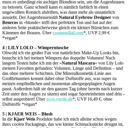
muss es unbedingt ein aschiger Blondton sein, um die Augenbrauen
zu betonen. Ganz schnell kann es nämlich farblich in einen
ungewollten Rotstich abdriften, was dann mehr als unnatürlich
aussieht. Der Augenbrauenstift
Natural Eyebrow Designer
von
Benecos
in »blonde« trifft den perfekten Ton und hat auf der
anderen Seite praktischerweise gleich ein kleines Bürstchen zum
Kämmen der Brauen. Über
cosmondial.com
*, UVP 2,99 €
*vegan*
4 | LILY LOLO – Wimperntusche
Obwohl ich ein großer Fan von natürlichen Make-Up Looks bin,
brauche ich bei meinen Wimpern das doppelte Volumen! Nach
langem Testen habe ich mit der »
Natural Mascara
« von Lily Lolo
meinen Favoriten gefunden: Volumen, Länge und Definition – und
das ohne mehrere Schichten. Die Mineralkosmetik-Linie aus
Großbritannien kommt dabei ohne Duftstoffe aus, was super zu
meinen empfindlichen und momentan allergiegeplagten Augen
passt. Außerdem hält sie den ganzen Tag (ohne bereits nach kurzer
Zeit unter den Augen zu sitzen) und sogar Sporteinheiten sind drin –
selbst ausprobiert! Über
ecco-verde.de
*, UVP 16,49 €, ohne
Duftstoffe *vegan*
5 | KJAER WEIS – Blush
In die
Kjaer Weis
Produkte habe ich mich alleine schon wegen
ihres coolen Packagings, das wie kleine Schmuckstücke designt ist,