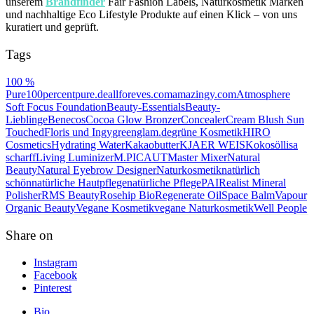
unserem
Brandfinder
Fair Fashion Labels, Naturkosmetik Marken
und nachhaltige Eco Lifestyle Produkte auf einen Klick – von uns
kuratiert und geprüft.
Tags
100 %
Pure
100percentpure.de
allforeves.com
amazingy.com
Atmosphere
Soft Focus Foundation
Beauty-Essentials
Beauty-
Lieblinge
Benecos
Cocoa Glow Bronzer
Concealer
Cream Blush Sun
Touched
Floris und Ingy
greenglam.de
grüne Kosmetik
HIRO
Cosmetics
Hydrating Water
Kakaobutter
KJAER WEIS
Kokosöl
lisa
scharff
Living Luminizer
M.PICAUT
Master Mixer
Natural
Beauty
Natural Eyebrow Designer
Naturkosmetik
natürlich
schön
natürliche Hautpflege
natürliche Pflege
PAI
Realist Mineral
Polisher
RMS Beauty
Rosehip BioRegenerate Oil
Space Balm
Vapour
Organic Beauty
Vegane Kosmetik
vegane Naturkosmetik
Well People
Share on
Instagram
Facebook
Pinterest
Bio