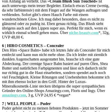
von Anfang an verliebt. Das »
Cream Blush
Sun Touched«
ist
auch unterwegs mein treuer Begleiter. Einfach etwas Creme (wenig,
da sehr farbintensiv) mit dem Finger auf die Wangen auftragen und
verblenden. Sofort gibt’s einen Hauch Farbe mit einem
wunderschönen Glow. Ich mag dabei besonders, dass es nicht zu
glänzend oder zu pudrig ist. Eben genau richtig. Das Blush sieht
übrigens auch auf den Lippen super aus. Perfekt für mich, wenn es
wirklich einmal schnell gehen muss. Über
niche-beauty.com
*, 32g,
UVP 48,00 €.
6 | HIRO COSMETICS – Concealer
Den Hiro »Space Balm« habe ich letztes Jahr als Concealer für mich
entdeckt und kann nun nicht mehr ohne. Da ich leider mit ziemlich
dunklen Augenschatten ausgestattet bin, brauche ich eine gute
Abdeckung. Der cremige Space Balm basiert auf puren Ölen, Shea
Butter und natürlichen Farbpigmenten und lässt sich dadurch nicht
nur richtig gut in die Haut einarbeiten, sondern spendet auch noch
viel Feuchtigkeit. Kleine Rötungen und Unebenheiten bekomme ich
mit ihm ebenso locker in den Griff. Hinter der Luxus-
Mineralkosmetik-Linie stecken übrigens die super sympathischen
Gründer des Online-Shops Amazingy.com, Floris und Ingy. Über
amazingy.com
, 3 g, UVP 24,95 € *vegan*
7 | WELL PEOPLE – Puder
Puder gehört nicht zu meinen liebsten Produkten – jetzt im Sommer