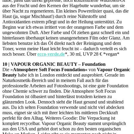
habe, passt das direkt gepresste, hoch konzentrierte Wildrosen-Öl
aus der Frucht und den Kernen der Hagebutte wunderbar, um sie
über Nacht zu regenerieren. Ein kleines Powerelixier quasi, das die
Haut (ja, sogar Mischhaut!) durch reine Nährstoffe und
Antioxidantien extrem pflegt und in der Heilung unterstützt. Zu
Beginn war ich etwas irritiert von der orangenen Farbe und dem
ungewohnten Duft. Aber Farbe und Öl ziehen ganz schnell ein und
hinterlassen überhaupt keinen unangenehmen Film oder Glanz. Am
liebsten benutze ich das Öl direkt nach der Reinigung und dem
Toner, wenn meine Haut leicht feucht ist – dadurch verteilt es sich
noch besser. Über
ecco-verde.de
*, 30 ml, UVP 28 € *vegan*
10 | VAPOUR ORGANIC BEAUTY – Foundation
Die »
Atmosphere Soft Focus
Foundation«
von
Vapour Organic
Beauty
habe ich in London entdeckt und ausprobiert. Gerade im
Naturkosmetik-Bereich und in meinem Fall auch für das
professionelle Arbeiten auf Fotoshootings, ist eine gute Foundation
ohne Chemie schwer zu finden. Die Atmosphere Soft Focus
Foundation ist ölbasiert und hinterlässt trotzdem keinen zu
glänzenden Look. Dennoch sieht die Haut gesund und strahlend
aus. Da ich selten Foundation verwende und nicht viel abdecken
muss, eignet sie sich mit ihrer leichten bis mittleren Deckkraft
perfekt für den Alltag. Weiteres Goodie: Die Verpackung ist
komplett recycelbar. Vapour Organic Beauty stammt ursprünglich
aus den USA und gehört dort schon zu den besten organischen