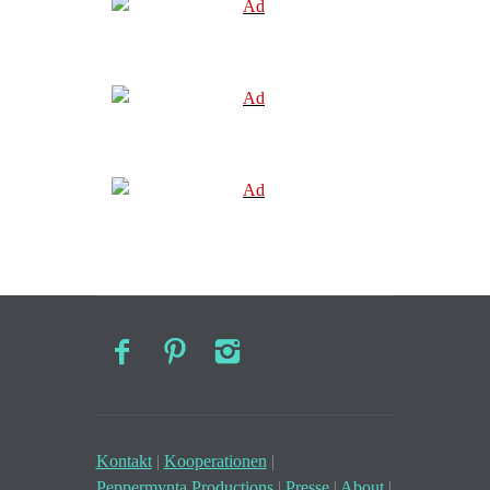
Kontakt
|
Kooperationen
|
Peppermynta Productions
|
Presse
|
About
|