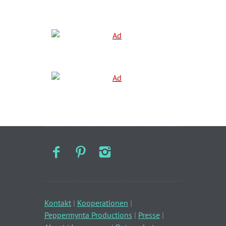
Kontakt
|
Kooperationen
|
Peppermynta Productions
|
Presse
|