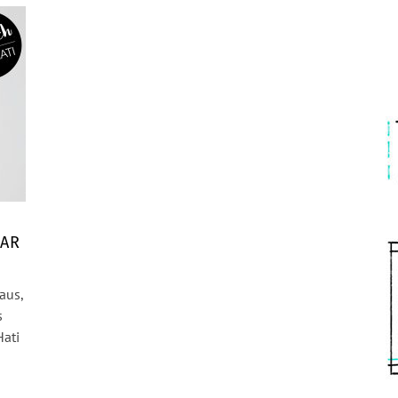
EAR
aus,
s
ati