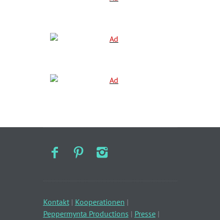
Kontakt
|
Kooperationen
|
Peppermynta Productions
|
Presse
|