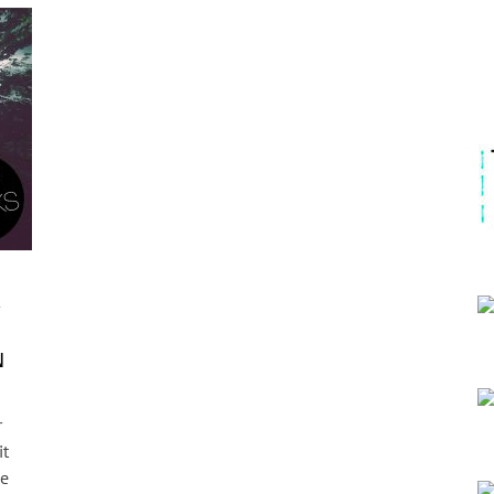
R
N
r
it
le