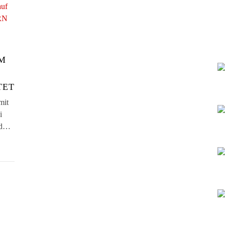
M
TET
mit
i
und…