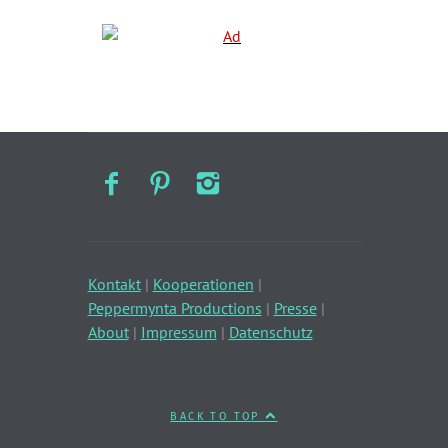
Kontakt
|
Kooperationen
|
Peppermynta Productions
|
Presse
|
About
|
Impressum
|
Datenschutz
BACK TO TOP