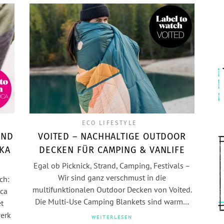
ECO LIFESTYLE
UND
VOITED – NACHHALTIGE OUTDOOR
AKA
DECKEN FÜR CAMPING & VANLIFE
Egal ob Picknick, Strand, Camping, Festivals –
Wir sind ganz verschmust in die
ch:
multifunktionalen Outdoor Decken von Voited.
aca
Die Multi-Use Camping Blankets sind warm…
et
werk
WEITERLESEN