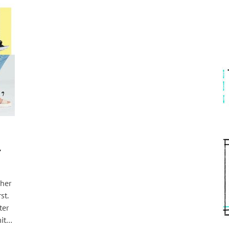
N
Y
cher
st.
ter
mit…