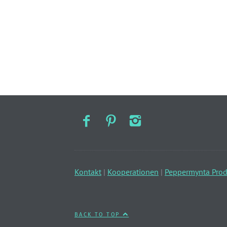
Kontakt
|
Kooperationen
|
Peppermynta Prod
BACK TO TOP