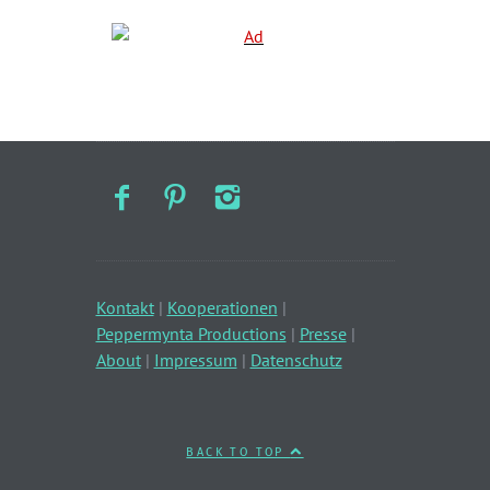
Kontakt
|
Kooperationen
|
Peppermynta Productions
|
Presse
|
About
|
Impressum
|
Datenschutz
BACK TO TOP