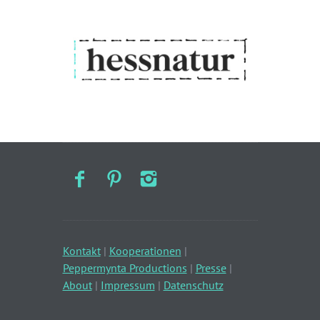
Kontakt
|
Kooperationen
|
Peppermynta Productions
|
Presse
|
About
|
Impressum
|
Datenschutz