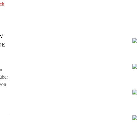
W
OE
n
über
von