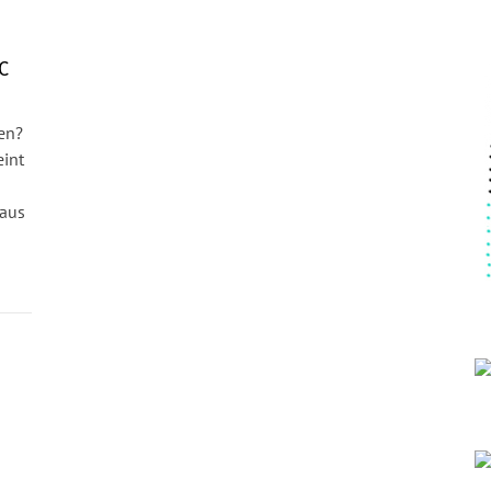
C
en?
eint
 aus