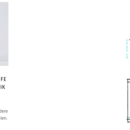
FFE
IK
dere
ien.