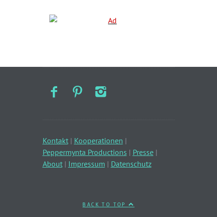
Kontakt
|
Kooperationen
|
Peppermynta Productions
|
Presse
|
About
|
Impressum
|
Datenschutz
BACK TO TOP