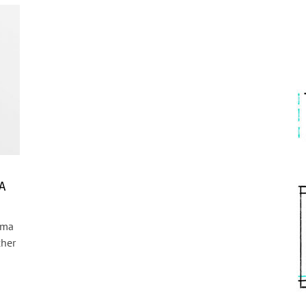
A
ema
cher