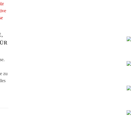
,
FÜR
se.
ve zu
les