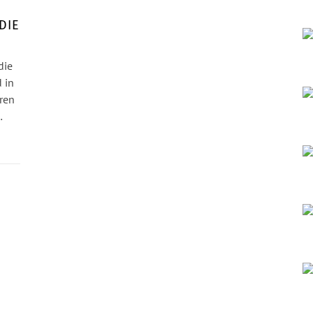
DIE
die
 in
hren
…