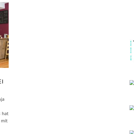
EI
nja
 hat
 mit