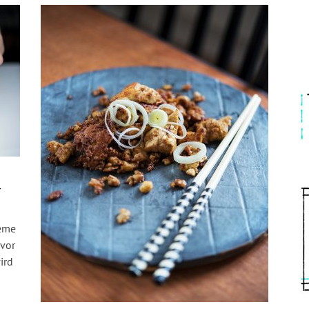
-
reme
vor
ird