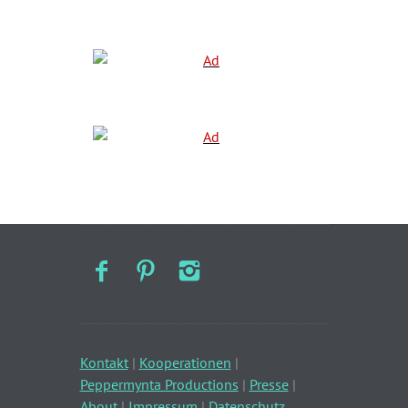
Kontakt
|
Kooperationen
|
Peppermynta Productions
|
Presse
|
About
|
Impressum
|
Datenschutz