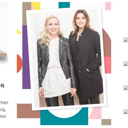
ON
schen
kig,
 Von