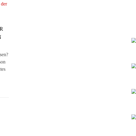
R
N
sen?
son
tes