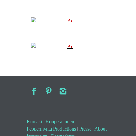
Kontakt
|
Kooperationen
|
Peppermynta Productions
|
Presse
|
About
|