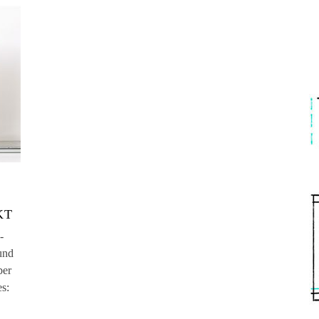
KT
-
und
ber
es: