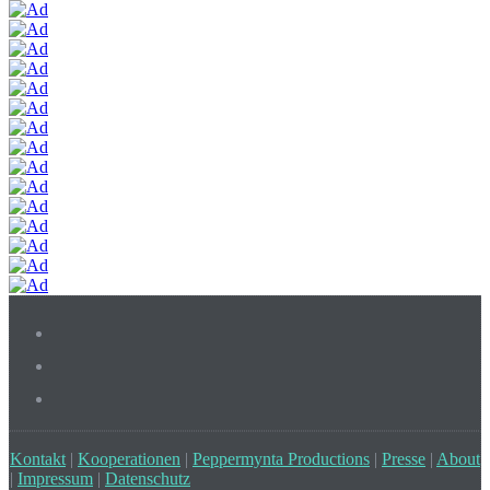
Kontakt
|
Kooperationen
|
Peppermynta Productions
|
Presse
|
About
|
Impressum
|
Datenschutz