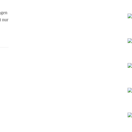
ngen
t nur