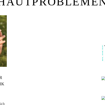
HAUTPROBLEME
R
IK
sich