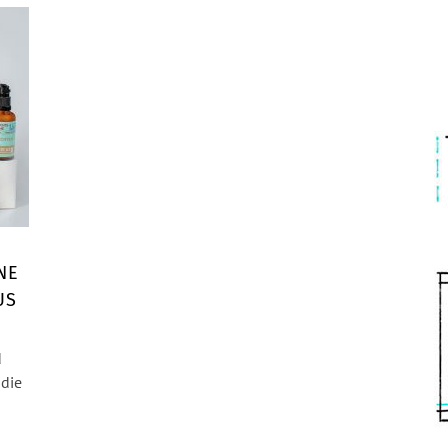
NE
US
d
die