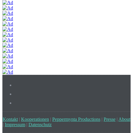
Kontakt
|
Kooperationen
|
Peppermynta Productions
|
Presse
|
About
|
Impressum
|
Datenschutz