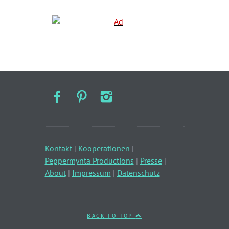
Kontakt
|
Kooperationen
|
Peppermynta Productions
|
Presse
|
About
|
Impressum
|
Datenschutz
BACK TO TOP