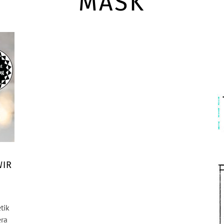
MASK
WIR
tik
era