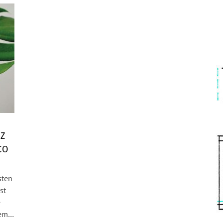
Z
CO
sten
st
e
nem…