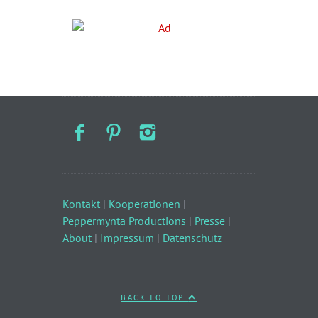
Kontakt
|
Kooperationen
|
Peppermynta Productions
|
Presse
|
About
|
Impressum
|
Datenschutz
BACK TO TOP