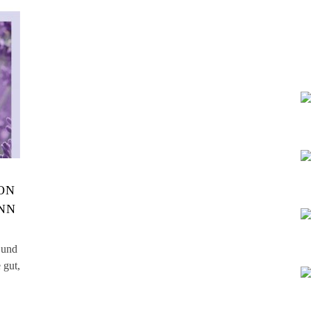
ON
NN
 und
 gut,