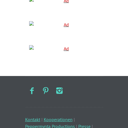
Kontakt
|
Kooperationen
|
Peppermynta Productions
|
Presse
|