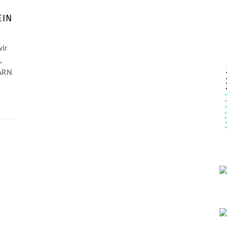
EIN
ir
,
LARN