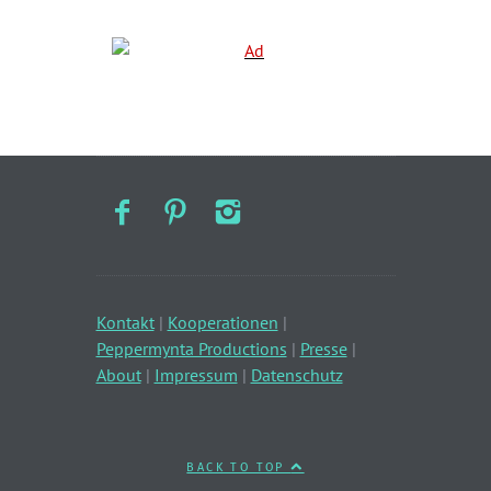
Kontakt
|
Kooperationen
|
Peppermynta Productions
|
Presse
|
About
|
Impressum
|
Datenschutz
BACK TO TOP