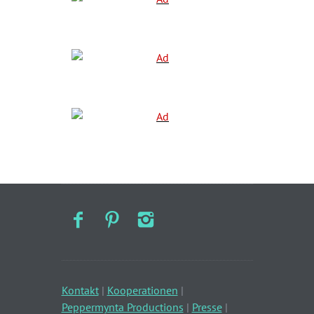
Kontakt
|
Kooperationen
|
Peppermynta Productions
|
Presse
|