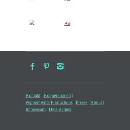
Kontakt
|
Kooperationen
|
Peppermynta Productions
|
Presse
|
About
|
Impressum
|
Datenschutz