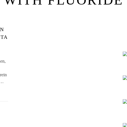
ON
STA
en,
rein
e…