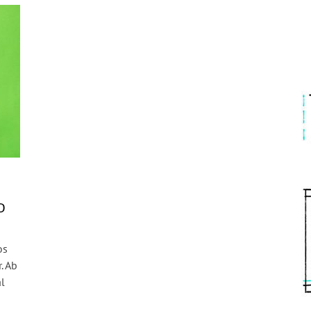
D
os
. Ab
l