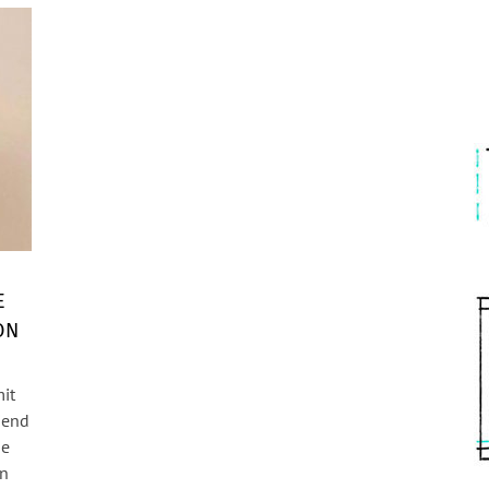
E
ON
mit
iend
ie
on