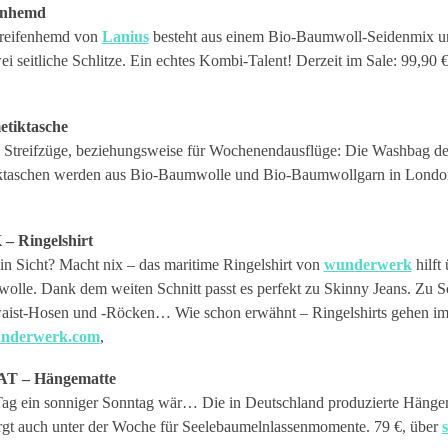
fenhemd
Streifenhemd von
Lanius
besteht aus einem Bio-Baumwoll-Seidenmix und
ei seitliche Schlitze. Ein echtes Kombi-Talent! Derzeit im Sale: 99,90 
tiktasche
 Streifzüge, beziehungsweise für Wochenendausflüge: Die Washbag d
ktaschen werden aus Bio-Baumwolle und Bio-Baumwollgarn in London g
Ringelshirt
n Sicht? Macht nix – das maritime Ringelshirt von
wunderwerk
hilft
le. Dank dem weiten Schnitt passt es perfekt zu Skinny Jeans. Zu Sc
aist-Hosen und -Röcken… Wie schon erwähnt – Ringelshirts gehen imm
nderwerk.com
,
T – Hängematte
Tag ein sonniger Sonntag wär… Die in Deutschland produzierte Hänge
gt auch unter der Woche für Seelebaumelnlassenmomente. 79 €, über