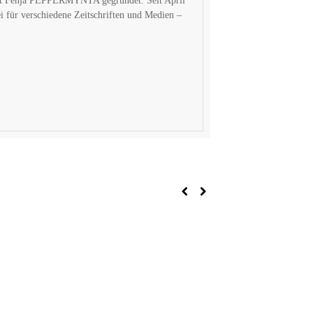
 mit Fenja PEPPERMYNTA gegründet. Seit April
i für verschiedene Zeitschriften und Medien –