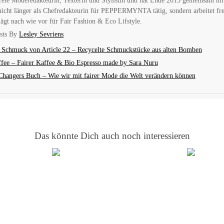
s freie Moderedakteurin, Texterin und Stylistin und hat Ende 2015 gemeinsam
 nicht länger als Chefredakteurin für PEPPERMYNTA tätig, sondern arbeitet fre
lägt nach wie vor für Fair Fashion & Eco Lifstyle.
osts By
Lesley Sevriens
e Schmuck von Article 22 – Recycelte Schmuckstücke aus alten Bomben
fee – Fairer Kaffee & Bio Espresso made by Sara Nuru
Changers Buch – Wie wir mit fairer Mode die Welt verändern können
Das könnte Dich auch noch interessieren