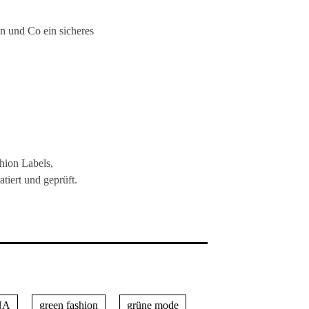
n und Co ein sicheres
hion Labels,
tiert und geprüft.
NA
green fashion
grüne mode