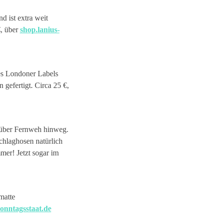
 ist extra weit
€, über
shop.lanius-
es Londoner Labels
efertigt. Circa 25 €,
 über Fernweh hinweg.
hlaghosen natürlich
er! Jetzt sogar im
matte
sonntagsstaat.de