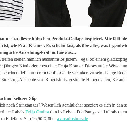
hat uns zu dieser hübschen Produkt-Collage inspiriert. Mir fällt ni
n ist, wie Frau Kramer. Es scheint fast, als übe alles, was irgendwi
ne magische Anziehungskraft auf sie aus…
treifen stehen nämlich ausnahmslos jedem – egal ob einem glatzköpfig
eijährigen Kind oder eben einer Fenja Kramer. Dieses uralte Wissen u
t scheinen tief in unserem Grafik-Genie verankert zu sein. Lange Rede,
e Streifzug-Ausbeute vor: Ringelshirts, gestreifte Hängematten, Keram
chnörkelloser Slip
lich noch Stringtangas? Wesentlich gemütlicher spaziert es sich in den 
rliner Labels
Frija Omina
durchs Leben. Die Pantys sind ultrabequ
em Firlefanz. Slip 16,90 €, über
avocadostore
.de