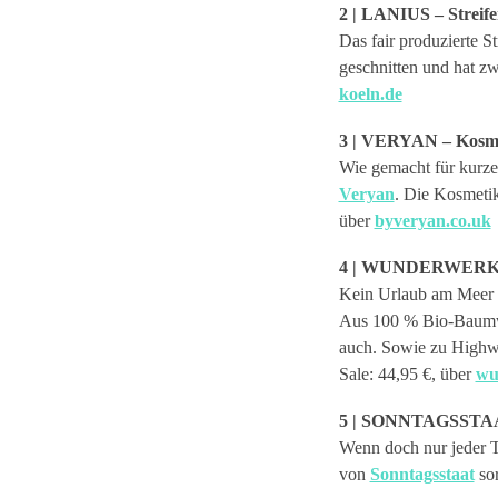
2 | LANIUS – Strei
Das fair produzierte 
geschnitten und hat zw
koeln.de
3 | VERYAN – Kosme
Wie gemacht für kurze
Veryan
. Die Kosmeti
über
byveryan.co.uk
4 | WUNDERWERK – 
Kein Urlaub am Meer i
Aus 100 % Bio-Baumwol
auch. Sowie zu Highw
Sale: 44,95 €, über
wu
5 | SONNTAGSSTAA
Wenn doch nur jeder 
von
Sonntagsstaat
sor