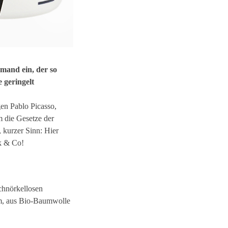
emand ein, der so
e geringelt
en Pablo Picasso,
m die Gesetze der
 kurzer Sinn: Hier
ik & Co!
schnörkellosen
em, aus Bio-Baumwolle