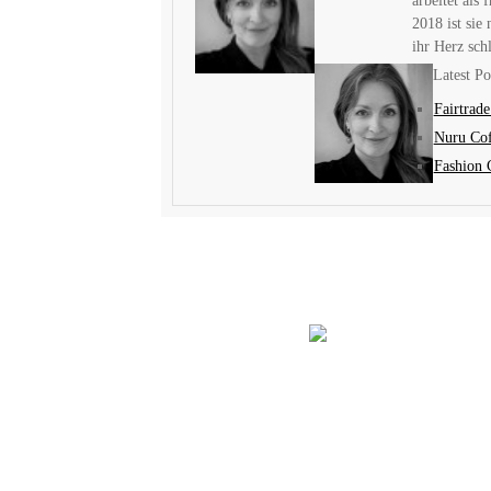
arbeitet al
2018 ist sie
ihr Herz sch
Latest P
Fairtrad
Nuru Cof
Fashion 