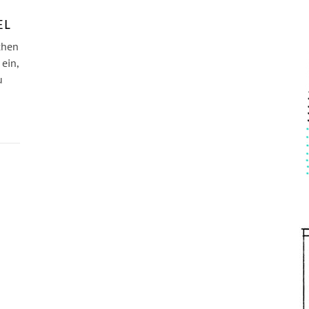
EL
chen
 ein,
u