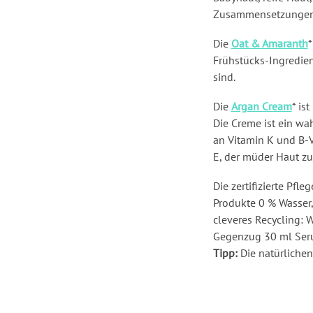
Zusammensetzungen H
Die
Oat & Amaranth
*
Frühstücks-Ingredien
sind.
Die
Argan Cream
* is
Die Creme ist ein wah
an Vitamin K und B-V
E, der müder Haut zu
Die zertifizierte Pfl
Produkte 0 % Wasser,
cleveres Recycling: 
Gegenzug 30 ml Seru
Tipp:
Die natürlichen