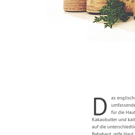
D
as englisc
umfassenden
für die Hau
Kakaobutter und kalt
auf die unterschiedl
Babyhaut, reife Haut