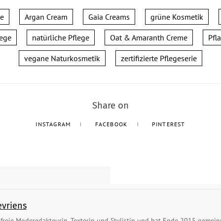
le
Argan Cream
Gaia Creams
grüne Kosmetik
lege
natürliche Pflege
Oat & Amaranth Creme
Pfl
vegane Naturkosmetik
zertifizierte Pflegeserie
Share on
INSTAGRAM
FACEBOOK
PINTEREST
evriens
s freie Moderedakteurin, Texterin und Stylistin und hat Ende 2015 gem