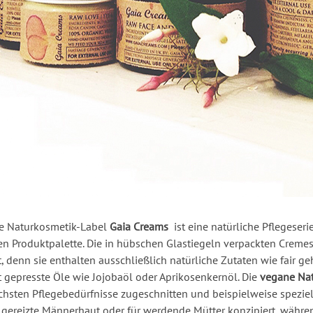
he Naturkosmetik-Label
Gaia Creams
ist eine natürliche Pflegeserie
 Produktpalette. Die in hübschen Glastiegeln verpackten Cremes
t, denn sie enthalten ausschließlich natürliche Zutaten wie fair g
 gepresste Öle wie Jojobaöl oder Aprikosenkernöl. Die
vegane Nat
ichsten Pflegebedürfnisse zugeschnitten und beispielweise spezie
, gereizte Männerhaut oder für werdende Mütter konzipiert, währ