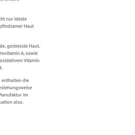
ht nur ideale
mpfindsamer Haut
de, gestresste Haut.
Provitamin A, sowie
ioxidativem Vitamin
t.
m enthalten die
beziehungsweise
 Manufaktur im
ation also.