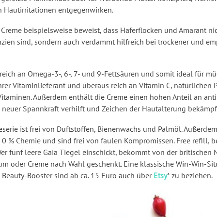
autirritationen entgegenwirken.
 Creme beispielsweise beweist, dass Haferflocken und Amarant nic
zien sind, sondern auch verdammt hilfreich bei trockener und e
t reich an Omega-3-, 6-, 7- und 9-Fettsäuren und somit ideal für mü
rer Vitaminlieferant und überaus reich an Vitamin C, natürlichen 
itaminen. Außerdem enthält die Creme einen hohen Anteil an ant
 neuer Spannkraft verhilft und Zeichen der Hautalterung bekämpf
egeserie ist frei von Duftstoffen, Bienenwachs und Palmöl. Außerde
 0 % Chemie und sind frei von faulen Kompromissen. Free refill, 
Wer fünf leere Gaia Tiegel einschickt, bekommt von der britischen
m oder Creme nach Wahl geschenkt. Eine klassische Win-Win-Situ
 Beauty-Booster sind ab ca. 15 Euro auch über
Etsy
* zu beziehen.