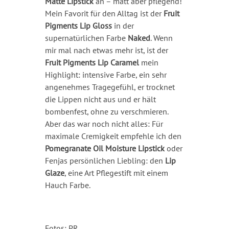
Matte Lipstick
an – matt aber pflegend!
Mein Favorit für den Alltag ist der
Fruit
Pigments Lip Gloss
in der
supernatürlichen Farbe
Naked
. Wenn
mir mal nach etwas mehr ist, ist der
Fruit Pigments Lip Caramel
mein
Highlight: intensive Farbe, ein sehr
angenehmes Tragegefühl, er trocknet
die Lippen nicht aus und er hält
bombenfest, ohne zu verschmieren.
Aber das war noch nicht alles: Für
maximale Cremigkeit empfehle ich den
Pomegranate Oil Moisture Lipstick
oder
Fenjas persönlichen Liebling: den
Lip
Glaze
, eine Art Pflegestift mit einem
Hauch Farbe.
Fotos: PR