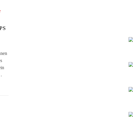
PS
nnen
es
ein
?…