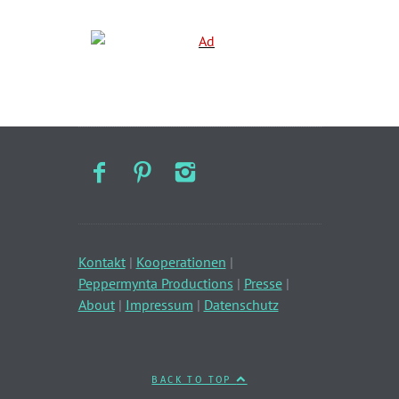
Kontakt
|
Kooperationen
|
Peppermynta Productions
|
Presse
|
About
|
Impressum
|
Datenschutz
BACK TO TOP