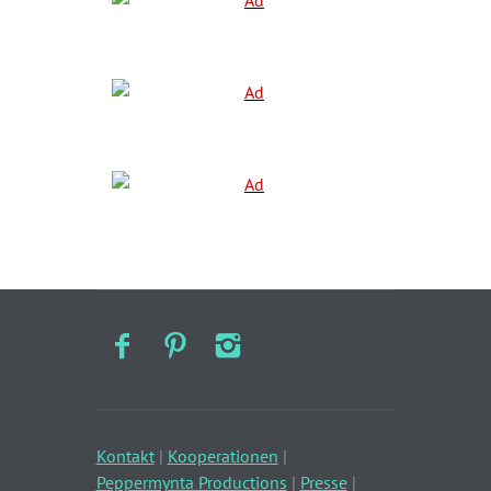
Kontakt
|
Kooperationen
|
Peppermynta Productions
|
Presse
|